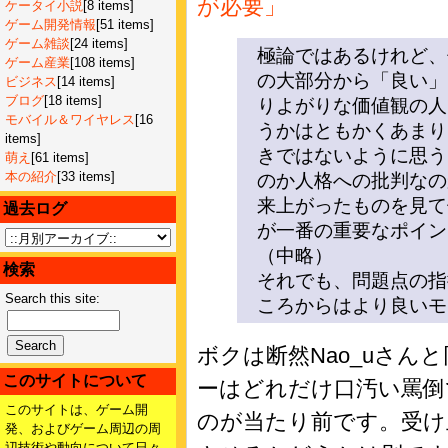
が必要」
ケータイ小説
[8 items]
ゲーム開発情報
[51 items]
ゲーム雑談
[24 items]
極論ではあるけれど、
ゲーム産業
[108 items]
の大部分から「良い」
ビジネス
[14 items]
ブログ
[18 items]
りよがりな価値観の人
モバイル＆ワイヤレス
[16
うかはともかくあまり
items]
きではないように思う
萌え
[61 items]
本の紹介
[33 items]
のか人格への批判なの
来上がったものを見て
過去ログ
が一番の重要なポイン
（中略）
検索
それでも、問題点の指
Search this site:
ころからはより良いモ
ボクは断然Nao_uさ
このサイトについて
ーはどれだけ口汚い罵倒
このサイトは、ゲーム開
のが当たり前です。受け
発、およびゲーム周辺の周
辺技術や動向について日々