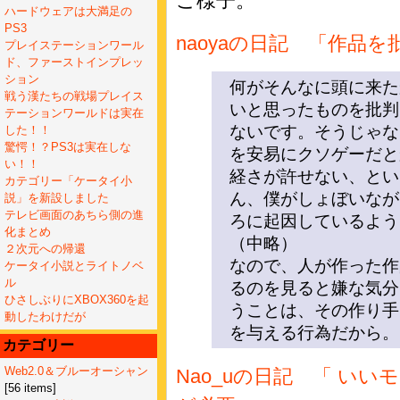
ご様子。
ハードウェアは大満足の
PS3
naoyaの日記 「作品を
プレイステーションワール
ド、ファーストインプレッ
ション
何がそんなに頭に来た
戦う漢たちの戦場プレイス
いと思ったものを批判
テーションワールドは実在
ないです。そうじゃな
した！！
驚愕！？PS3は実在しな
を安易にクソゲーだと
い！！
経さが許せない、とい
カテゴリー「ケータイ小
ん、僕がしょぼいなが
説」を新設しました
テレビ画面のあちら側の進
ろに起因しているよう
化まとめ
（中略）
２次元への帰還
なので、人が作った作
ケータイ小説とライトノベ
ル
るのを見ると嫌な気分
ひさしぶりにXBOX360を起
うことは、その作り手
動したわけだが
を与える行為だから。
カテゴリー
Web2.0＆ブルーオーシャン
Nao_uの日記 「 い
[56 items]