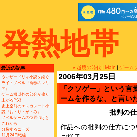
発熱地帯
« 越境の時代
|
Main
|
ゲーム
最近の記事
2006年03月25日
ウィザードリィ小説を継ぐ
ライトノベル『薔薇のマリ
「クソゲー」という言
ア』
ゲーム機以外の部分が盛り
ームを作るな、と言い
上がるPS3
史上空前のエスカレート小
批判の仕
説『お・り・が・み』
ノベルゲームの位置づけと
これから
作品への批判の仕方につ
分裂するニーズ
11月24日戦線