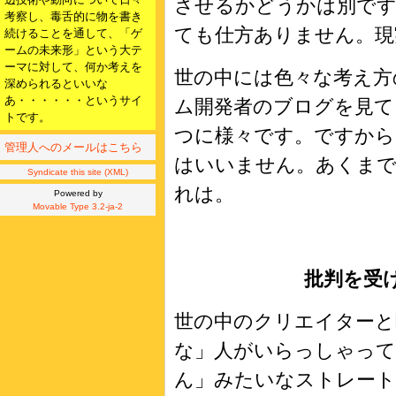
させるかどうかは別です
考察し、毒舌的に物を書き
ても仕方ありません。現
続けることを通して、「ゲ
ームの未来形」という大テ
ーマに対して、何か考えを
世の中には色々な考え方
深められるといいな
あ・・・・・・というサイ
ム開発者のブログを見て
トです。
つに様々です。ですから
管理人へのメールはこちら
はいいません。あくまで
Syndicate this site (XML)
れは。
Powered by
Movable Type 3.2-ja-2
批判を受
世の中のクリエイターと
な」人がいらっしゃって
ん」みたいなストレー