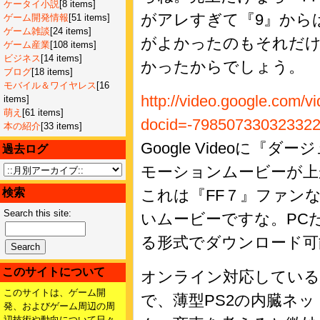
ケータイ小説
[8 items]
がアレすぎて『9』から
ゲーム開発情報
[51 items]
ゲーム雑談
[24 items]
がよかったのもそれだけ
ゲーム産業
[108 items]
ビジネス
[14 items]
かったからでしょう。
ブログ
[18 items]
モバイル＆ワイヤレス
[16
http://video.google.com/v
items]
萌え
[61 items]
docid=-79850733032332
本の紹介
[33 items]
Google Videoに
過去ログ
モーションムービーが上
検索
これは『FF７』ファン
Search this site:
いムービーですな。PCだ
る形式でダウンロード可
このサイトについて
オンライン対応しているので
このサイトは、ゲーム開
で、薄型PS2の内臓ネ
発、およびゲーム周辺の周
辺技術や動向について日々