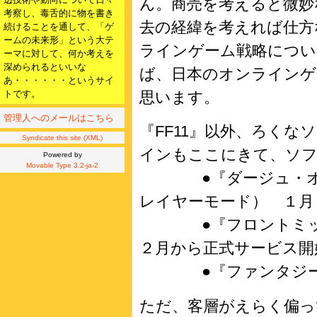
ん。商売を考えると微妙
考察し、毒舌的に物を書き
去の経緯を考えれば仕方
続けることを通して、「ゲ
ームの未来形」という大テ
ラインゲーム戦略につい
ーマに対して、何か考えを
深められるといいな
ば、日本のオンラインゲ
あ・・・・・・というサイ
トです。
思います。
管理人へのメールはこちら
『FF11』以外、ろく
Syndicate this site (XML)
インもここにきて、ソ
Powered by
Movable Type 3.2-ja-2
●『ダージュ・オブ
レイヤーモード） １月
●『フロントミッシ
２月から正式サービス開
●『ファンタジーア
ただ、客層がえらく偏っ