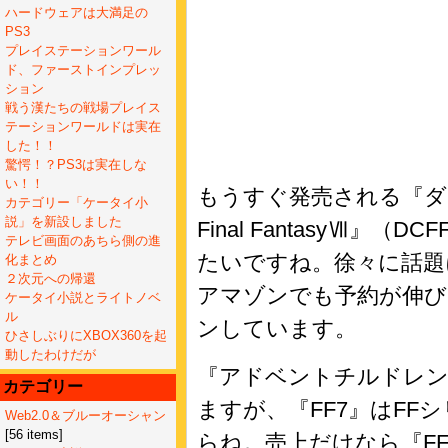
ハードウェアは大満足の
PS3
プレイステーションワール
ド、ファーストインプレッ
ション
戦う漢たちの戦場プレイス
テーションワールドは実在
した！！
驚愕！？PS3は実在しな
い！！
もうすぐ発売される『
カテゴリー「ケータイ小
説」を新設しました
Final FantasyⅦ』
テレビ画面のあちら側の進
たいですね。徐々に話題
化まとめ
２次元への帰還
アマゾンでも予約が伸び
ケータイ小説とライトノベ
ル
ンしています。
ひさしぶりにXBOX360を起
動したわけだが
『アドベントチルドレ
カテゴリー
ますが、『FF7』はFF
Web2.0＆ブルーオーシャン
[56 items]
らね。売上だけなら『F