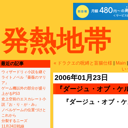
発熱地帯
« ドラクエの呪縛と盲腸仕様
|
Main
最近の記事
い
ウィザードリィ小説を継ぐ
2006年01月23日
ライトノベル『薔薇のマリ
ア』
『ダージュ・オブ・ケ
ゲーム機以外の部分が盛り
上がるPS3
史上空前のエスカレート小
『ダージュ・オブ・ケ
説『お・り・が・み』
ノベルゲームの位置づけと
これから
分裂するニーズ
11月24日戦線