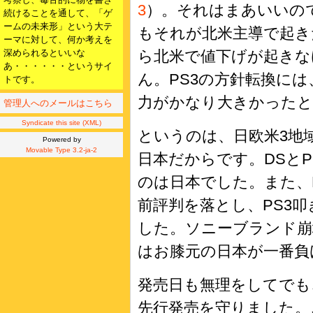
3
）。それはまあいいの
続けることを通して、「ゲ
ームの未来形」という大テ
もそれが北米主導で起き
ーマに対して、何か考えを
ら北米で値下げが起きな
深められるといいな
あ・・・・・・というサイ
ん。PS3の方針転換に
トです。
力がかなり大きかった
管理人へのメールはこちら
Syndicate this site (XML)
というのは、日欧米3地
Powered by
Movable Type 3.2-ja-2
日本だからです。DSと
のは日本でした。また、
前評判を落とし、PS3
した。ソニーブランド崩
はお膝元の日本が一番負
発売日も無理をしてでも
先行発売を守りました。