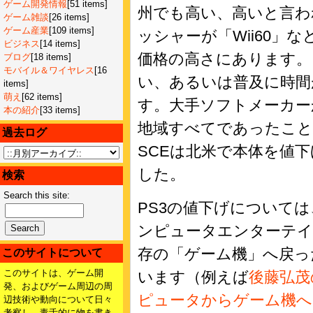
ゲーム開発情報
[51 items]
州でも高い、高いと言わ
ゲーム雑談
[26 items]
ゲーム産業
[109 items]
ッシャーが「Wii60」
ビジネス
[14 items]
価格の高さにあります。
ブログ
[18 items]
モバイル＆ワイヤレス
[16
い、あるいは普及に時間
items]
萌え
[62 items]
す。大手ソフトメーカー
本の紹介
[33 items]
地域すべてであったこと
過去ログ
SCEは北米で本体を値
した。
検索
Search this site:
PS3の値下げについては
ンピュータエンターテ
存の「ゲーム機」へ戻っ
このサイトについて
このサイトは、ゲーム開
います（例えば
後藤弘茂
発、およびゲーム周辺の周
ピュータからゲーム機へと揺
辺技術や動向について日々
考察し、毒舌的に物を書き