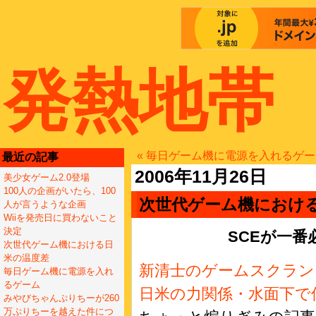
発熱地帯
« 毎日ゲーム機に電源を入れるゲ
最近の記事
2006年11月26日
美少女ゲーム2.0登場
100人の企画がいたら、100
次世代ゲーム機におけ
人が言うような企画
Wiiを発売日に買わないこと
決定
SCEが一
次世代ゲーム機における日
米の温度差
新清士のゲームスクラン
毎日ゲーム機に電源を入れ
るゲーム
日米の力関係・水面下で
みやびちゃんぷりちーが260
万ぷりちーを越えた件につ