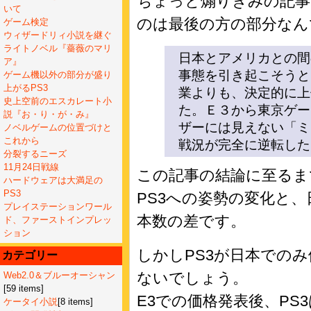
ちょっと煽りぎみの記事
いて
のは最後の方の部分なん
ゲーム検定
ウィザードリィ小説を継ぐ
ライトノベル『薔薇のマリ
日本とアメリカとの間
ア』
事態を引き起こそうと
ゲーム機以外の部分が盛り
上がるPS3
業よりも、決定的に上
史上空前のエスカレート小
た。Ｅ３から東京ゲー
説『お・り・が・み』
ザーには見えない「ミ
ノベルゲームの位置づけと
これから
戦況が完全に逆転した
分裂するニーズ
11月24日戦線
この記事の結論に至るま
ハードウェアは大満足の
PS3
PS3への姿勢の変化と
プレイステーションワール
本数の差です。
ド、ファーストインプレッ
ション
しかしPS3が日本での
カテゴリー
ないでしょう。
Web2.0＆ブルーオーシャン
[59 items]
E3での価格発表後、PS
ケータイ小説
[8 items]